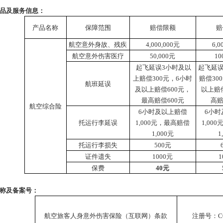
品及服务信息
：
产品名称
保障范围
赔偿限额
赔
航空意外身故、残疾
4,000,000元
6,0
航空意外伤害医疗
50,000元
10
起飞延误3小时及以
起飞延误
上赔偿300元，6小时
赔偿30
航班延误
及以上赔偿600元，
以上赔
最高赔偿600元
高赔
航空综合险
6小时及以上赔偿
6小时
托运行李延误
1,000元，最高赔偿
1,00
1,000元
1
托运行李损失
500元
证件遗失
1000元
1
保费
40元
称及备案号：
航空旅客人身意外伤害保险（互联网）条款
注册号：
C