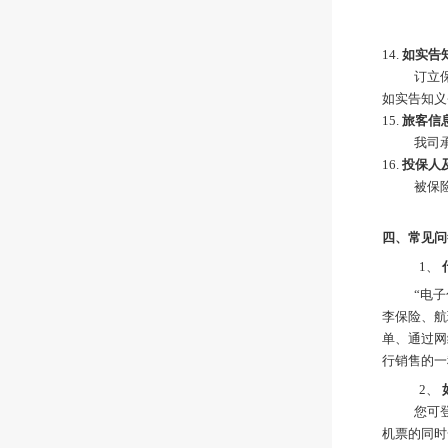
14.
如实告
订立
如实告知义
15.
旅客信
我司
16.
投保人
被保
四、
常见问
1、
“电
李保险、航
单、通过网
行销售的一
2、
您可
机票的同时