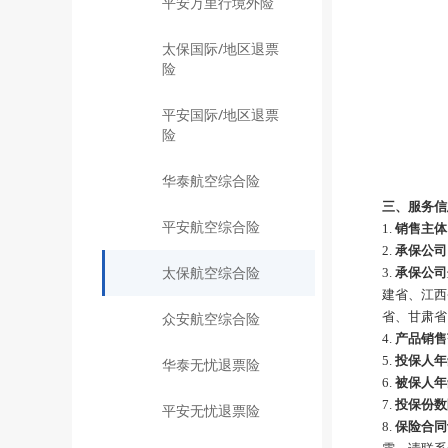
平安万里行境外险
太保国际/地区退票
险
平安国际/地区退票
险
华泰航空综合险
三、
服务信
平安航空综合险
1.
销售主体
2.
承保公司
太保航空综合险
3.
承保公司
建省、江西
众安航空综合险
省、甘肃省
4.
产品销售
5.
投保
人
年
华泰无忧退票险
6.
被
保
人
年
7.
投保份数
平安无忧退票险
8.
保险合同