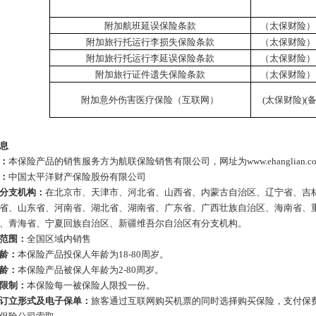
附加航班延误保险条款
（太保财险）
附加旅行托运行李损失保险条款
（太保财险）
附加旅行托运行李延误保险条款
（太保财险）
附加旅行证件遗失保险条款
（太保财险）
附加意外伤害医疗保险（互联网）
(太保财险)(备
息
：
本保险产品的销售服务方为航联保险销售有限公司，网址为
www.ehanglian.
：
中国太平洋财产保险股份有限公司
分支机构：
在北京市、天津市、河北省、山西省、内蒙古自治区、辽宁省、吉
省、山东省、河南省、湖北省、湖南省、广东省、广西壮族自治区、海南省、
、青海省、宁夏回族自治区、新疆维吾尔自治区有分支机构。
范围：
全国区域内销售
龄：
本保险产品投保人年龄为18-80周岁。
龄
：
本保险产品被保人年龄为2-80周岁。
限制：
本保险每一被保险人限投一份。
订立形式及电子保单：
旅客通过互联网购买机票的同时选择购买保险，支付保