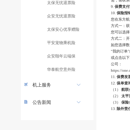
需，请联系
太保无忧退票险
9.
保费支付
10.
保险
报
众安无忧退票险
您在东方航
方式一：
获
太保安心优享赠险
您可以选择
方式二：开
平安宠物乘机险
如您选择
数
“我的订单
众安颐年云端保
或点击以下
公司
：
华泰航空意外险
https://on
11.
保费发
12.
保单查
机上服务
（1）
航联
（2）
太平
公告新闻
（3）
保险
13.
除外责