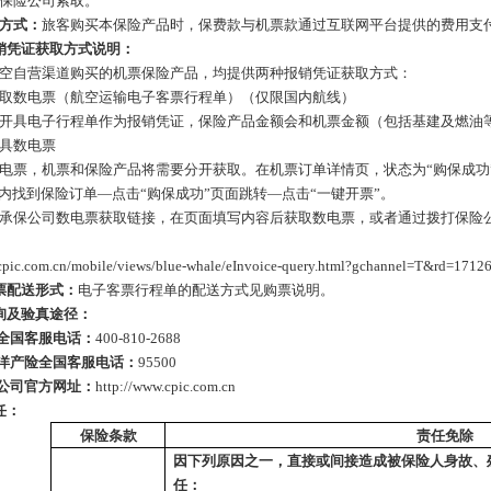
保险公司索取。
方式：
旅客购买本保险产品时，保费款与机票款通过互联网平台提供的费用支
销凭证获取方式说明
：
空自营渠道购买的机票保险产品，均提供两种报销凭证获取方式：
取数电票（航空运输电子客票行程单）（仅限国内航线）
开具电子行程单作为报销凭证，保险产品金额会和机票金额（包括基建及燃油
具
数电票
电票
，机票和保险产品将需要分开获取。在机票订单详情页，状态为
“购保成
”内找到保险订单—点击“购保成功”页面跳转—点击“一键开票”。
承保公司数电票获取链接，在页面填写内容后获取数电票，或者通过拨打保险
e.cpic.com.cn/mobile/views/blue-whale/eInvoice-query.html?gchannel=T&rd=171
票配送形式：
电子客票行程单的配送方式见购票说明。
询及验真途径：
全国客服电话：
400-810-2688
洋产险全国客服电话：
95500
公司官方网址：
http://www.cpic.com.cn
任：
保险条款
责任免除
因下列原因之一，直接或间接造成被保险人身故、
任：