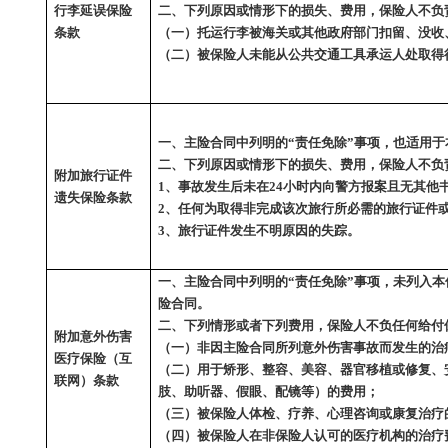
行李延误保险
二、下列原因或情形下的损失、费用，保险人不负
条款
（一）托运行李被海关或其他政府部门扣留、没收
（二）被保险人未能从公共交通工具承运人处取得
一、主险合同中列明的
“责任免除”事项，也适用
二、下列原因或情形下的损失、费用，保险人不负
附加旅行证件
1、事故发生后未在24小时内向警方报案且无其他
遗失保险条款
2、任何为取得非完成该次旅行所必需的旅行证件
3、旅行证件发生不明原因的失踪。
一、主险合同中列明的
“责任免除”事项，未列入
险合同。
二、下列情形或者下列费用，保险人不负任何给付
附加意外伤害
（一）非因主险合同所列意外伤害事故而发生的治
医疗保险
（
互
（二）用于矫形、整容、美容、器官移植或修复、
联网
）
条款
肢、助听器、假眼、配镜等）的费用；
（三）被保险人体检、疗养、心理咨询或康复治疗
（四）被保险人在非保险人认可的医疗机构的治疗