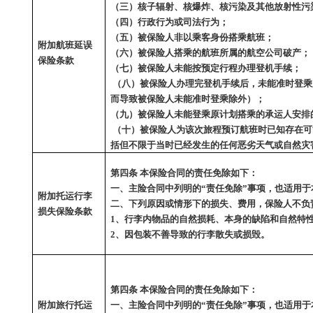
（三）核子辐射、核爆炸、核污染及其他放射性污
（四）行政行为或司法行为；
（五）被保险人非以乘客身份搭乘航班；
附加航班延误
（六）被保险人搭乘的航班所属的航空公司破产；
保险条款
（七）被保险人未能按预定行程办理登机手续；
（八）被保险人办理完登机手续后，未能准时登乘
而导致被保险人未能准时登乘除外）；
（九）被保险人未能登乘原计划搭乘的承运人安排
（十）被保险人为该次旅程预订航班时已知存在可
括但不限于当时已经发生的任何恶劣天气或自然灾
第四条
本保险合同的责任免除如下：
一、主险合同中列明的
“责任免除”事项，也适用
附加托运行李
二、下列原因或情形下的损失、费用，保险人不负
损失保险条款
1、行李内物品的自然损耗、本身的缺陷和自然特
2、因包装不善导致的行李散失或损毁。
第四条
本保险合同的责任免除如下：
附加旅行托运
一、主险合同中列明的
“责任免除”事项，也适用