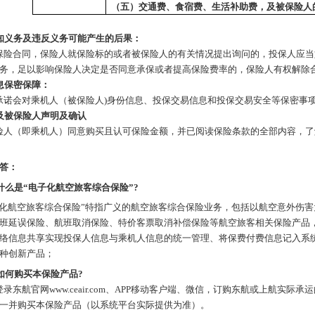
（五）交通费、食宿费、生活补助费，及被保险人
知义务及违反义务可能产生的后果：
保险合同，保险人就保险标的或者被保险人的有关情况提出询问的，投保人应当
务，足以影响保险人决定是否同意承保或者提高保险费率的，保险人有权解除
息保密保障：
承诺会对乘机人（被保险人
)身份信息、投保交易信息和投保交易安全等保密事
及被保险人声明及确认
险人（即乘机人）同意购买且认可保险金额，并已阅读保险条款的全部内容，了
答：
什么是
“电子化航空旅客综合保险”?
子化航空旅客综合保险”特指广义的航空旅客综合保险业务，包括以航空意外伤
班延误保险、航班取消保险、特价客票取消补偿保险等航空旅客相关保险产品
络信息共享实现投保人信息与乘机人信息的统一管理、将保费付费信息记入系统
种创新产品；
如何购买本保险产品
?
登录东航官网
www.ceair.com、APP
移动客户端、微信，订购东航或上航实际承运
一并购买本保险产品（以系统平台实际提供为准）。