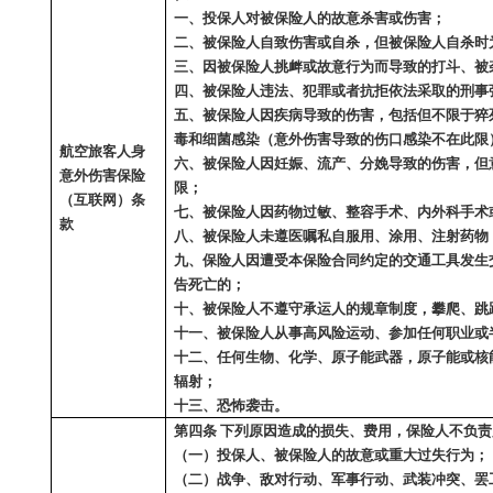
一、投保人对被保险人的故意杀害或伤害；
二、被保险人自致伤害或自杀，但被保险人自杀时
三、因被保险人挑衅或故意行为而导致的打斗、被
四、被保险人违法、犯罪或者抗拒依法采取的刑事
五、被保险人因疾病导致的伤害，包括但不限于猝
毒和细菌感染（意外伤害导致的伤口感染不在此限
航空旅客人身
六、被保险人因妊娠、流产、分娩导致的伤害，但
意外伤害保险
限；
（互联网）条
七、被保险人因药物过敏、整容手术、内外科手术
款
八、被保险人未遵医嘱私自服用、涂用、注射药物
九、保险人因遭受本保险合同约定的交通工具发生
告死亡的；
十、被保险人不遵守承运人的规章制度，攀爬、跳
十一、被保险人从事高风险运动、参加任何职业或
十二、任何生物、化学、原子能武器，原子能或核
辐射；
十三、恐怖袭击。
第四条
下列原因造成的损失、费用，保险人不负责
（一）投保人、被保险人的故意或重大过失行为；
（二）战争、敌对行动、军事行动、武装冲突、罢