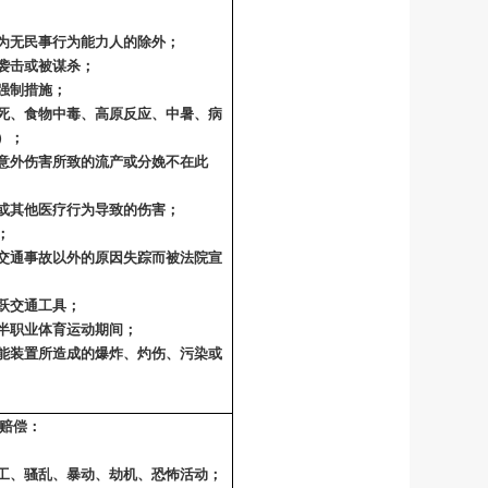
为无民事行为能力人的除外；
袭击或被谋杀；
强制措施；
死、食物中毒、高原反应、中暑、病
）；
意外伤害所致的流产或分娩不在此
或其他医疗行为导致的伤害；
；
交通事故以外的原因失踪而被法院宣
跃交通工具；
半职业体育运动期间；
能装置所造成的爆炸、灼伤、污染或
赔偿：
工、骚乱、暴动、劫机、恐怖活动；