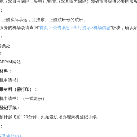
觉（双目有缺陷、失明）/听觉（双耳听力缺陷）障碍旅客提供必要的服
：
、上航实际承运，且挂东、上航航班号的航班。
服务的机场烦请查阅“
首页 > 公告讯息 >出行提示>机场信息
“版块，确认
：
售票处
0
APP/M网站
材料：
机申请书》
带材料（需打印）：
机申请书》（一式两份）
登记手续：
预计起飞前120分钟，到始发机场办理乘机登记手续。
：
及协助>>>