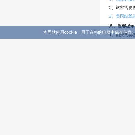
2、旅客需要
3、美国航线须
八、温馨提示
本网站使用cookie，用于在您的电脑中储存信息
1、如您需要
供您申请的服
1）飞行过程
2）为残疾人
3）托运电动
4）提供客舱
2、如果您有
1）您需要氧
2）您患有传
3）如果飞机
3、如果你患
4、您可通过
5、如果您不