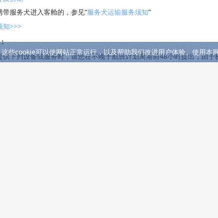
携带服务犬进入客舱的，参见“
服务犬运输服务须知
”
知>>>
：
。这些cookie可以使网站正常运行，以及帮助我们改进用户体验。使用本网
提供下列设备或服务时，请您在不晚于航班计划离港前48小时提出，由于
务或设备：
中需要使用便携式氧气浓缩器；
团体（10人以上）提供服务；
轮椅（参见“
轮椅旅客服务须知
”）;
轮椅（参见“
轮椅旅客服务须知
”）。
下列任何一种情况，请在购买机票时告诉我们，并提供符合条件的《诊断
气服务（参见“
携带便携式氧气浓缩器旅客服务须知
”）。
染病（参见“
患病旅客服务须知
”）。
上不能提供必需的特殊医疗设备，您的健康状况无法让您安全地完成飞行
有传染病，诊断证明书中必须说明我们需要采取哪些预防措施。该证明还
在线渠道填写相关申请信息，订单生成后系统将自动确认信息，敬请关注
方便填写《特殊旅客乘机申请书》，请告诉我们95530的工作人员，我