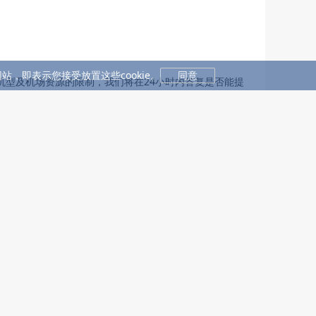
站，即表示您接受放置这些cookie。
同意
机型及机场资源的限制，我们将在24小时内答复是否能提
证明书》：
。
须说明该传染病不会传染给在飞机上的其他人员。
订单状态。
们将帮您填写后通过传真或电子邮件的方式将申请书发给