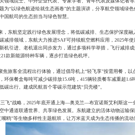
关领域院士、中外企业代表、专家学者、青年代表及媒体记者等2
题为“以绿色航迹绘就生态画卷”的主题演讲，分享航空领域绿
中国航司的生态担当与绿色智慧。
来，东航坚定践行绿色发展理念，将低碳减排、生态保护深度融
碳减排领域，东航大力推进
SAF可持续航空燃料应用，2025年
新机引进、老机退出同步发力，通过多项科学举措，飞行减排成
发21款新能源特种车辆，逐步打造绿色机坪。
聚焦旅客全流程出行体验，通过倡导机上
“轻飞享”按需用餐，以
，环保餐盒每吨可减少碳排放15.6吨，415辆轻质餐车减重超1
低碳出行。建成民航首个零碳示范建筑“贝壳楼”。
“三飞”战略，2025年底开通上海—奥克兰—布宜诺斯艾利斯这
空中通道联通世界、共享绿色发展。东航建立的活体动物运输保
红嘴鸥”等生物多样性主题航班，让万米蓝天成为生态传播的流动