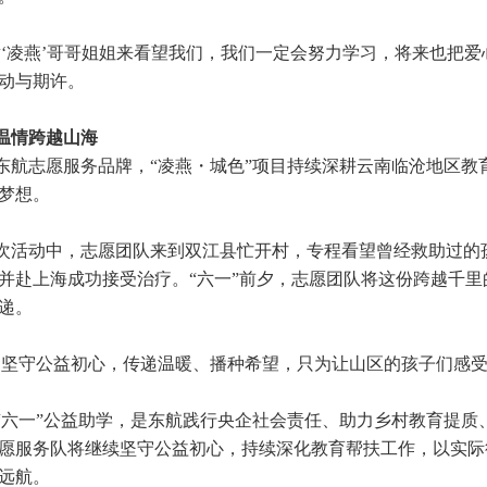
谢‘凌燕’哥哥姐姐来看望我们，我们一定会努力学习，将来也把
动与期许。
温情跨越山海
东航志愿服务品牌，
“凌燕・城色”项目持续深耕云南临沧地区教
梦想。
次活动中，志愿团队来到双江县忙开村，专程看望曾经救助过的
并赴上海成功接受治疗。“六一”前夕，志愿团队将这份跨越千
递。
们坚守公益初心，传递温暖、播种希望，只为让山区的孩子们感受
“六一”公益助学，是东航践行央企社会责任、助力乡村教育提质
愿服务队将继续坚守公益初心，持续深化教育帮扶工作，以实际
远航。