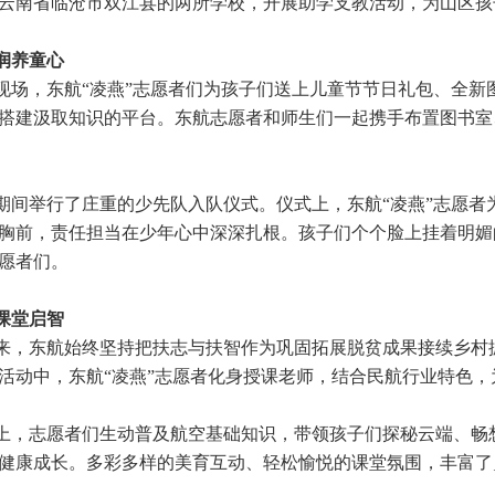
云南省临沧市双江县的两所学校，开展助学支教活动，为山区孩
润养童心
现场，东航
“凌燕”志愿者们为孩子们送上儿童节节日礼包、全
搭建汲取知识的平台。东航志愿者和师生们一起携手布置图书室
期间举行了庄重的少先队入队仪式。仪式上，东航
“凌燕”志愿
胸前，责任担当在少年心中深深扎根。孩子们个个脸上挂着明媚
愿者们。
课堂启智
来，东航始终坚持把扶志与扶智作为巩固拓展脱贫成果接续乡村
活动中，东航“凌燕”志愿者化身授课老师，结合民航行业特色，
上，志愿者们生动普及航空基础知识，带领孩子们探秘云端、畅
健康成长。多彩多样的美育互动、轻松愉悦的课堂氛围，丰富了
。